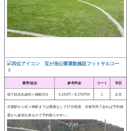
宝が池公園運動施設フットサルコー
ト
最寄/徒歩
参考料金
コート
市区
地下鉄烏丸線松ヶ崎駅/5分
4,160円～8,370円/h
1
左京
京都駅から松ヶ崎駅までは乗換なしで17分程度、京都市民であれば予約抽
選から参加出来るので予約取りやすい。