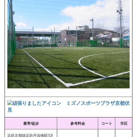
ミズノスポーツプラザ京都伏
見
最寄/徒歩
参考料金
コート
市区
近鉄京都線近鉄丹波橋駅/18