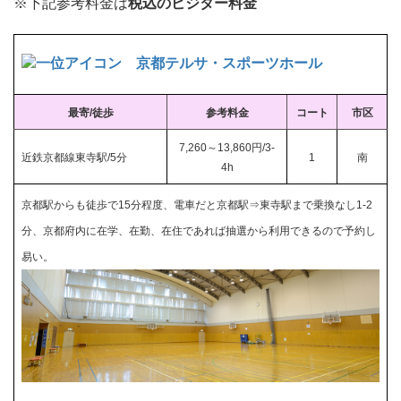
※下記参考料金は
税込のビジター料金
京都テルサ・スポーツホール
最寄/徒歩
参考料金
コート
市区
7,260～13,860円/3-
近鉄京都線東寺駅/5分
1
南
4h
京都駅からも徒歩で15分程度、電車だと京都駅⇒東寺駅まで乗換なし1-2
分、京都府内に在学、在勤、在住であれば抽選から利用できるので予約し
易い。