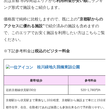
次は京都 市内/周辺エリアから
利用料金が安い順
にランキ
ング形式で施設をご紹介します。
価格面で純粋に比較しますので、既に上の
”京都駅からの
アクセスに優れる施設”
で紹介済みの施設も含めますの
で、このエリアでお安く施設を利用したい方はこちらご覧
ください。
※下記参考料金は
税込のビジター料金
桂川緑地久我橋東詰公園
最寄/徒歩
参考料金
近鉄京都線伏見駅/30分
520~1,780円/h
京都駅から
伏見駅まで
乗換なし10分程度、京都駅から施設まで車だと15分前後
都市在学、在住、在勤者)であれば抽選にも参加出来るので予約取りやすい。