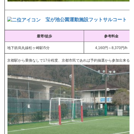
宝が池公園運動施設フットサルコート
最寄/徒歩
参考料金
地下鉄烏丸線松ヶ崎駅/5分
4,160円～8,370円/h
京都駅から乗換なしで17分程度、京都市民であれば予約抽選から参加出来るの