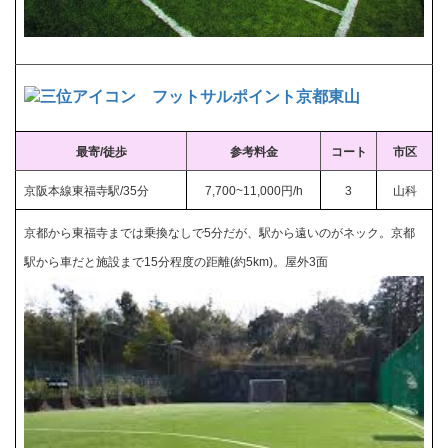
フットサルポイント京都東山
最寄/徒歩
参考料金
コート
市区
京阪本線東福寺駅/35分
7,700~11,000円/h
3
山科
京都から東福寺までは乗換なしで5分だが、駅から遠いのがネック。京都
駅から
車だと施設まで15分程度の距離(約5km)。屋外3面