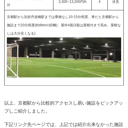
3,300~13,200円/h
4
伏見
分
京都駅から
近鉄丹波橋駅までは
乗換なし10-15分程度、車だと京都駅から
施設まで20分程度(約8kmの距離)、屋外4面(3面は屋根付きで高め、屋根な
しは大分安くなる)
以上、京都駅から比較的アクセスし易い施設をピックアッ
プしご紹介しました。
下記リンク先ページでは、上記では紹介出来なかった施設