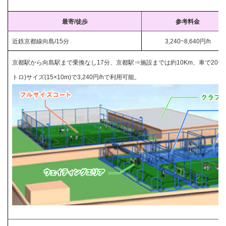
最寄/徒歩
参考料金
近鉄京都線向島/15分
3,240~8,640円/h
京都駅から向島駅まで乗換なし17分、京都駅⇒施設までは約10Km、車で20分
トロ)サイズ(15×10m)で3,240円/hで利用可能。