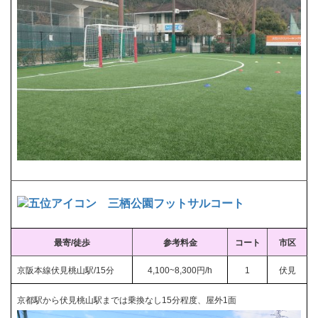
三栖公園フットサルコート
最寄/徒歩
参考料金
コート
市区
京阪本線伏見桃山駅/15分
4,100~8,300円/h
1
伏見
京都駅から伏見桃山駅までは乗換なし15分程度、屋外1面