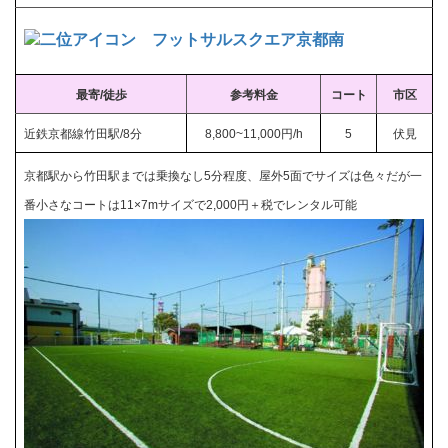
フットサルスクエア京都南
最寄/徒歩
参考料金
コート
市区
近鉄京都線竹田駅/8分
8,800~11,000円/h
5
伏見
京都駅から
竹田駅までは
乗換なし5分程度、屋外5面でサイズは色々だが一
番小さなコートは11×7mサイズで2,000円＋税でレンタル可能